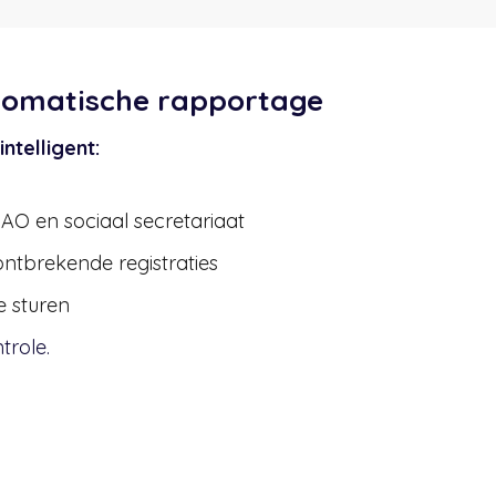
tomatische rapportage
ntelligent:
n
AO en sociaal secretariaat
ontbrekende registraties
e sturen
trole.