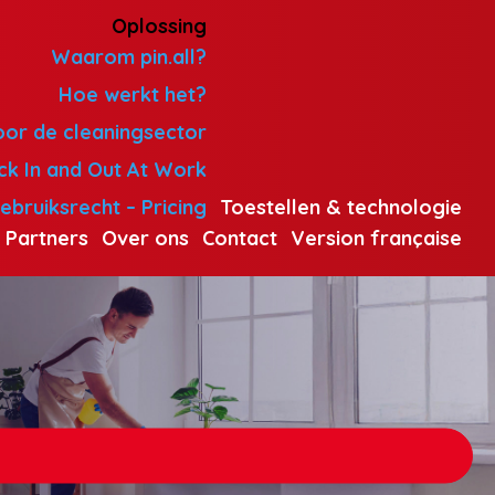
Oplossing
Waarom pin.all?
Hoe werkt het?
oor de cleaningsector
ck In and Out At Work
ebruiksrecht – Pricing
Toestellen & technologie
 Partners
Over ons
Contact
Version française