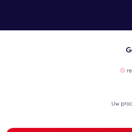
G
re
Uw proce